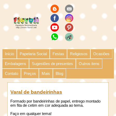
Início
Papelaria Social
Festas
Religiosos
Ocasiões
Embalagens
Sugestões de presentes
Outros itens
Contato
Preços
Mais
Blog
Varal de bandeirinhas
Formado por bandeirinhas de papel, entrego montado
em fita de cetim em cor adequada ao tema.
Faço em qualquer tema!