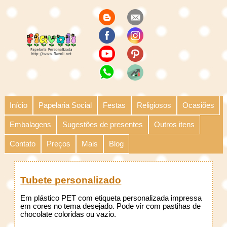
Início
Papelaria Social
Festas
Religiosos
Ocasiões
Embalagens
Sugestões de presentes
Outros itens
Contato
Preços
Mais
Blog
Tubete personalizado
Em plástico PET com etiqueta personalizada impressa
em cores no tema desejado. Pode vir com pastihas de
chocolate coloridas ou vazio.